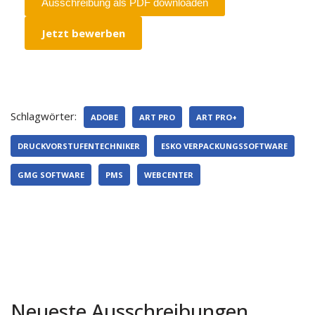
Ausschreibung als PDF downloaden
Jetzt bewerben
Schlagwörter:
ADOBE
ART PRO
ART PRO+
DRUCKVORSTUFENTECHNIKER
ESKO VERPACKUNGSSOFTWARE
GMG SOFTWARE
PMS
WEBCENTER
Neueste Ausschreibungen